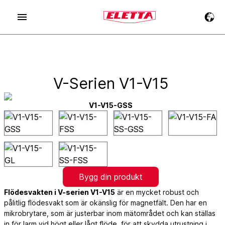
V-Serien V1-V15
V1-V15-GSS
Bygg din produkt
Flödesvakten i V-serien V1-V15
är en mycket robust och
pålitlig flödesvakt som är okänslig för magnetfält. Den har en
mikrobrytare, som är justerbar inom mätområdet och kan ställas
in för larm vid högt eller lågt flöde, för att skydda utrustning i