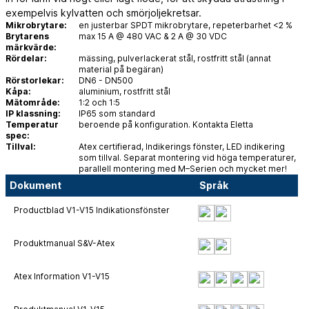
exempelvis kylvatten och smörjoljekretsar.
Mikrobrytare:
en justerbar SPDT mikrobrytare, repeterbarhet <2 %
Brytarens
max 15 A @ 480 VAC & 2 A @ 30 VDC
märkvärde:
Rördelar:
mässing, pulverlackerat stål, rostfritt stål (annat
material på begäran)
Rörstorlekar:
DN6 - DN500
Kåpa:
aluminium, rostfritt stål
Mätområde:
1:2 och 1:5
IP klassning:
IP65 som standard
Temperatur
beroende på konfiguration. Kontakta Eletta
spec:
Tillval:
Atex certifierad, Indikerings fönster, LED indikering
som tillval. Separat montering vid höga temperaturer,
parallell montering med M–Serien och mycket mer!
Dokument
Språk
Productblad V1-V15 Indikationsfönster
Produktmanual S&V-Atex
Atex Information V1-V15