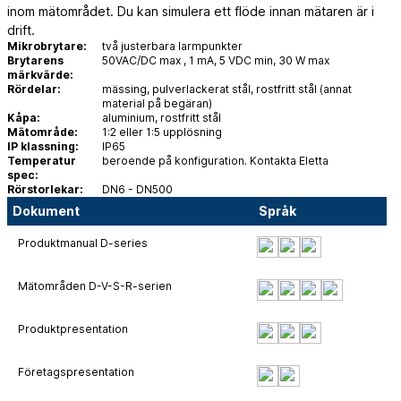
inom mätområdet. Du kan simulera ett flöde innan mätaren är i
drift.
Mikrobrytare:
två justerbara larmpunkter
Brytarens
50VAC/DC max , 1 mA, 5 VDC min, 30 W max
märkvärde:
Rördelar:
mässing, pulverlackerat stål, rostfritt stål (annat
material på begäran)
Kåpa:
aluminium, rostfritt stål
Mätområde:
1:2 eller 1:5 upplösning
IP klassning:
IP65
Temperatur
beroende på konfiguration. Kontakta Eletta
spec:
Rörstorlekar:
DN6 - DN500
Dokument
Språk
Produktmanual D-series
Mätområden D-V-S-R-serien
Produktpresentation
Företagspresentation