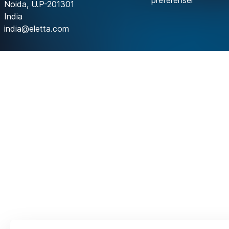
preferenser
Noida, U.P-201301
India
india@eletta.com