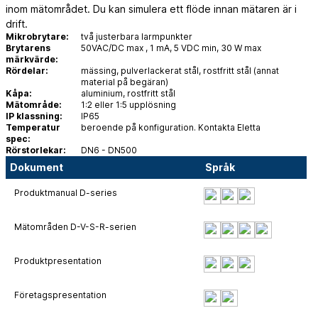
inom mätområdet. Du kan simulera ett flöde innan mätaren är i
drift.
Mikrobrytare:
två justerbara larmpunkter
Brytarens
50VAC/DC max , 1 mA, 5 VDC min, 30 W max
märkvärde:
Rördelar:
mässing, pulverlackerat stål, rostfritt stål (annat
material på begäran)
Kåpa:
aluminium, rostfritt stål
Mätområde:
1:2 eller 1:5 upplösning
IP klassning:
IP65
Temperatur
beroende på konfiguration. Kontakta Eletta
spec:
Rörstorlekar:
DN6 - DN500
Dokument
Språk
Produktmanual D-series
Mätområden D-V-S-R-serien
Produktpresentation
Företagspresentation