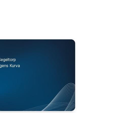
Segeltorp
gens Kurva