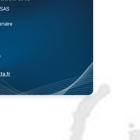
 SAS
enaire
9
ta.fr