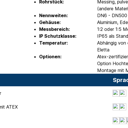
Rohrstück:
Messing, pulver
(andere Materi
Nennweiten:
DN6 - DN500
Gehäuse:
Aluminium, Ede
Messbereich:
1:2 oder 1:5 
IP Schutzklasse:
IP65 als Stan
Temperatur:
Abhängig von d
Eletta
Optionen:
Atex-zertifizi
Option Hochtem
Montage mit M
Spra
r
mit ATEX