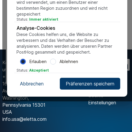
wird verwendet, um einen Benutzer einer
bestimmten Region zuzuordnen und wird nicht
gespeichert
Status:
Immer aktiviert
Analyse-Cookies
Diese Cookies helfen uns, die Website zu
verbessern und das Verhalten der Besucher zu
analysieren. Daten werden über unseren Partner
PostHog gesammelt und gespeichert.
Diese Website verwendet Cookies, um uns zu helfen, sie zu
verbessern und die bestmögliche Benutzererfahrung zu
Erlauben
Ablehnen
Kontaktieren Sie
bieten. Dies umfasst Cookies von Drittanbietern.
uns
Status:
Akzeptiert
Einstellungen oder Ablehnen
Alle akzeptieren
+1-412 912 6900
168 Lemoyne
Abbrechen
Präferenzen speichern
Avenue
Cookie-
Washington,
Einstellungen
Pennsylvania 15301
USA
info.usa@eletta.com