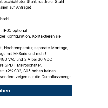
beschichteter Stahl, rostfreier Stahl
alien auf Anfrage)
lstahl
, IP65 optional
er Konfiguration. Kontaktieren sie
ert, Hochtemperatur, separate Montage,
age mit M-Serie und mehr!
 480 VAC und 2 A bei 30 VDC
are SPDT-Mikroschalter,
eit <2% S02, S05 haben keinen
 sondern zeigen nur die Durchflussmenge
chen