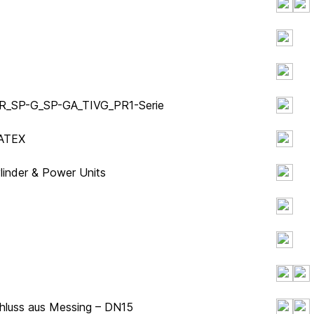
_S_R_SP-G_SP-GA_TIVG_PR1-Serie
 ATEX
linder & Power Units
chluss aus Messing – DN15