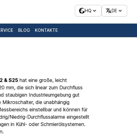
HQ
DE
ERVICE
BLOG
KONTAKTE
2 & S25
hat eine große, leicht
0 mm, die sich linear zum Durchfluss
 und staubigen Industrieumgebung gut
re Mikroschalter, die unabhängig
Messbereichs einstellbar und können für
ig/Niedrig-Durchflussalarme eingestellt
gen in Kühl- oder Schmierölsystemen.
n.