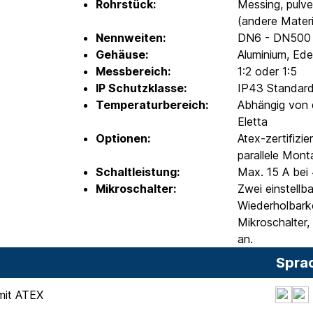
Rohrstück:
Messing, pulver
(andere Materi
Nennweiten:
DN6 - DN500
Gehäuse:
Aluminium, Ede
Messbereich:
1:2 oder 1:5
IP Schutzklasse:
IP43 Standard
Temperaturbereich:
Abhängig von d
Eletta
Optionen:
Atex-zertifizi
parallele Mont
Schaltleistung:
Max. 15 A bei
Mikroschalter:
Zwei einstellb
Wiederholbark
Mikroschalter,
an.
Spra
mit ATEX