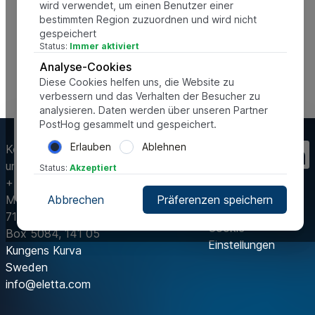
wird verwendet, um einen Benutzer einer
bestimmten Region zuzuordnen und wird nicht
gespeichert
Status:
Immer aktiviert
Analyse-Cookies
Diese Cookies helfen uns, die Website zu
verbessern und das Verhalten der Besucher zu
analysieren. Daten werden über unseren Partner
PostHog gesammelt und gespeichert.
Diese Website verwendet Cookies, um uns zu helfen, sie zu
verbessern und die bestmögliche Benutzererfahrung zu
Erlauben
Ablehnen
Kontaktieren Sie
bieten. Dies umfasst Cookies von Drittanbietern.
uns
Status:
Akzeptiert
Einstellungen oder Ablehnen
Alle akzeptieren
+46 8 603 07 70
Mälarvägen 3, 141
Abbrechen
Präferenzen speichern
71 Segeltorp
Cookie-
Box 5084, 141 05
Einstellungen
Kungens Kurva
Sweden
info@eletta.com